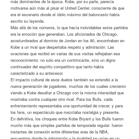
más dominantes de la época. Kobe, por su parte, parecía
motivarse aún más al pisar el United Center, consciente de que
era el escenario donde el ídolo máximo del baloncesto había
escrito su leyenda.
Más allá de los números, lo que hacía inolvidables estos partidos
era la emoción que generaban. Los aficionados de Chicago,
acostumbrados al dominio de Jordan en los 90, encontraban en
Kobe a un rival que despertaba respeto y admiración. Las
ovaciones que recibió en varias de sus visitas reflejaban ese
reconocimiento: no solo era un contrincante, sino un digno
continuador del espíritu competitivo que tanto había
caracterizado a su antecesor.
El impacto cultural de esos duelos también se extendió a la
nueva generación de jugadores, muchos de los cuales crecieron
viendo a Kobe desafiar a Chicago con la misma intensidad que
mostraba contra cualquier otro rival. Para los Bulls, cada
enfrentamiento representaba una oportunidad de crecer, y para
los fans, un espectáculo que mezclaba nostalgia y presente.
En definitiva, los choques entre Kobe Bryant y los Bulls fueron
mucho más que simples partidos de temporada regular: fueron
instantes de conexión entre diferentes eras de la NBA,
encuentros donde la admiración y la rivalidad se unían en un