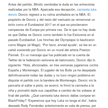
Antes del partido, Mirotic sembraba la duda en las entrevistas
realizadas por la NBA. Aparcada esa decepción,
camiseta luka
doncic
Doncic regresó a su rutina arrolladora en la NBA. El
propósito de Doncic y del resto del vestuario es rememorar un
éxito como el Eurobasket 2017 en el que se proclamaron
campeones de Europa por primera vez. De lo que no hay duda
es que Dallas es Doncic como también lo fue Eslovenia en el
pasado Eurobasket. Los hinchas del Olympiajos lo bautizaron
como Magos (el Mago). “Por favor, enviad ayuda”, se lee en un
cartel sostenido por Doncic en un mural del artista Preston
Pannek. En un mensaje que fue publicado en la cuenta de
Twitter de la federación eslovena de baloncesto, Doncic dijo lo
siguiente: “Hola, aficionados, en tres semanas jugaremos contra
España y Montenegro. El jugador de los Bulls ya ha despejado
definitivamente todas las dudas y no tuvo ningún problema en
disputar el partido con la bandera de Montenegro. Doncic vio la
pancarta al saltar a pista, se acercó, le firmó la camiseta a la
niña y prometió darle sus zapatillas a cambio de los sobaos al
final del partido. ¿Qué camiseta luka doncic dallas comprar en
BlackFriday? “Esperemos que hoy Luka no tenga el día”, había
deseado Rudy Fernández anteriormente en sala de prensa, por