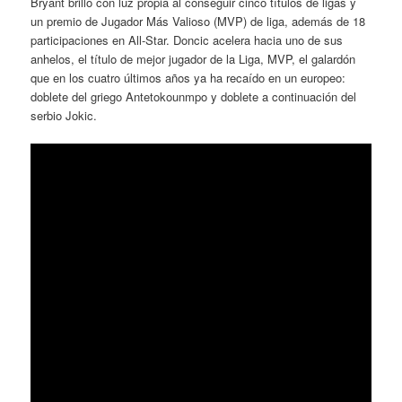
Bryant brilló con luz propia al conseguir cinco títulos de ligas y
un premio de Jugador Más Valioso (MVP) de liga, además de 18
participaciones en All-Star. Doncic acelera hacia uno de sus
anhelos, el título de mejor jugador de la Liga, MVP, el galardón
que en los cuatro últimos años ya ha recaído en un europeo:
doblete del griego Antetokounmpo y doblete a continuación del
serbio Jokic.