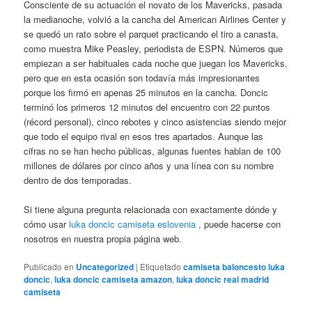
Consciente de su actuación el novato de los Mavericks, pasada
la medianoche, volvió a la cancha del American Airlines Center y
se quedó un rato sobre el parquet practicando el tiro a canasta,
como muestra Mike Peasley, periodista de ESPN. Números que
empiezan a ser habituales cada noche que juegan los Mavericks,
pero que en esta ocasión son todavía más impresionantes
porque los firmó en apenas 25 minutos en la cancha. Doncic
terminó los primeros 12 minutos del encuentro con 22 puntos
(récord personal), cinco rebotes y cinco asistencias siendo mejor
que todo el equipo rival en esos tres apartados. Aunque las
cifras no se han hecho públicas, algunas fuentes hablan de 100
millones de dólares por cinco años y una línea con su nombre
dentro de dos temporadas.
Si tiene alguna pregunta relacionada con exactamente dónde y
cómo usar
luka doncic camiseta eslovenia
, puede hacerse con
nosotros en nuestra propia página web.
Publicado en
Uncategorized
|
Etiquetado
camiseta baloncesto luka
doncic
,
luka doncic camiseta amazon
,
luka doncic real madrid
camiseta