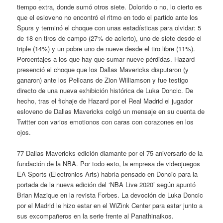
tiempo extra, donde sumó otros siete. Dolorido o no, lo cierto es
que el esloveno no encontró el ritmo en todo el partido ante los
Spurs y terminó el choque con unas estadísticas para olvidar: 5
de 18 en tiros de campo (27% de acierto), uno de siete desde el
triple (14%) y un pobre uno de nueve desde el tiro libre (11%).
Porcentajes a los que hay que sumar nueve pérdidas. Hazard
presenció el choque que los Dallas Mavericks disputaron (y
ganaron) ante los Pelicans de Zion Williamson y fue testigo
directo de una nueva exhibición histórica de Luka Doncic. De
hecho, tras el fichaje de Hazard por el Real Madrid el jugador
esloveno de Dallas Mavericks colgó un mensaje en su cuenta de
Twitter con varios emotionos con caras con corazones en los
ojos.
77 Dallas Mavericks edición diamante por el 75 aniversario de la
fundación de la NBA. Por todo esto, la empresa de videojuegos
EA Sports (Electronics Arts) habría pensado en Doncic para la
portada de la nueva edición del ‘NBA Live 2020’ según apuntó
Brian Mazique en la revista Forbes. La devoción de Luka Doncic
por el Madrid le hizo estar en el WiZink Center para estar junto a
sus excompañeros en la serie frente al Panathinaikos.