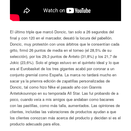
El último triple que marcó Doncic, tan solo a 26 segundos del
final y con 120 en el marcador, desató la locura del pabellón.
Doncic, muy protestón con unos árbitros que le consentían cada
grito, firmó 26 puntos de media en el torneo (el 28,5% de su
selección), por los 29,3 puntos de Anteto (31,8%) y los 21,7 de
Jokic (23,6%). Solo el griego estuvo en el quinteto ideal y lo que
era el Eurobasket de los tres gigantes acabó por coronar a un
conjunto gremial como España. La marca no tardará mucho en
sacar ya la priemra edición de zapatillas personalizadas de
Doncic, tal como hizo Nike el pasado año con Giannis
Antetokounmpo en su temporada All Star. Las fui probando de a
poco, cuando veía a mis amigos que andaban como bacanes
con las pastillas, como más talla, aumentados. Las opiniones de
clientes, incluidas las valoraciones de productos ayudan a que
los clientes conozcan más acerca del producto y decidan si es el
producto adecuado para ellos.