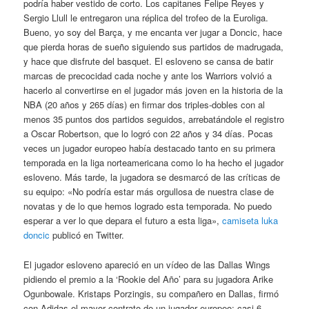
podría haber vestido de corto. Los capitanes Felipe Reyes y
Sergio Llull le entregaron una réplica del trofeo de la Euroliga.
Bueno, yo soy del Barça, y me encanta ver jugar a Doncic, hace
que pierda horas de sueño siguiendo sus partidos de madrugada,
y hace que disfrute del basquet. El esloveno se cansa de batir
marcas de precocidad cada noche y ante los Warriors volvió a
hacerlo al convertirse en el jugador más joven en la historia de la
NBA (20 años y 265 días) en firmar dos triples-dobles con al
menos 35 puntos dos partidos seguidos, arrebatándole el registro
a Oscar Robertson, que lo logró con 22 años y 34 días. Pocas
veces un jugador europeo había destacado tanto en su primera
temporada en la liga norteamericana como lo ha hecho el jugador
esloveno. Más tarde, la jugadora se desmarcó de las críticas de
su equipo: «No podría estar más orgullosa de nuestra clase de
novatas y de lo que hemos logrado esta temporada. No puedo
esperar a ver lo que depara el futuro a esta liga»,
camiseta luka
doncic
publicó en Twitter.
El jugador esloveno apareció en un vídeo de las Dallas Wings
pidiendo el premio a la ‘Rookie del Año’ para su jugadora Arike
Ogunbowale. Kristaps Porzingis, su compañero en Dallas, firmó
con Adidas el mayor contrato de un jugador europeo: casi 6