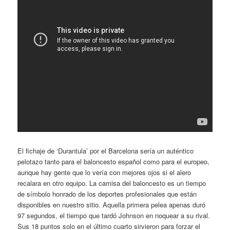
El fichaje de ‘Durantula’ por el Barcelona sería un auténtico
pelotazo tanto para el baloncesto español como para el europeo,
aunque hay gente que lo vería con mejores ojos si el alero
recalara en otro equipo. La camisa del baloncesto es un tiempo
de símbolo honrado de los deportes profesionales que están
disponibles en nuestro sitio. Aquella primera pelea apenas duró
97 segundos, el tiempo que tardó Johnson en noquear a su rival.
Sus 18 puntos solo en el último cuarto sirvieron para forzar el