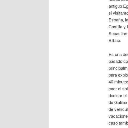
antiguo Eg
si visitam
España, la
Castilla y
Sebastián 
Bilbao.
Es una dec
pasado co
principalm
para explo
40 minutos
caer el so
dedicar el
de Galilea
de vehícul
vacaciones
caso tamb