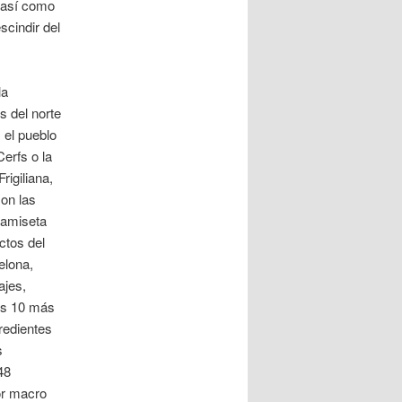
 así como
scindir del
la
s del norte
 el pueblo
erfs o la
rigiliana,
son las
camiseta
ctos del
elona,
ajes,
los 10 más
gredientes
s
48
or macro