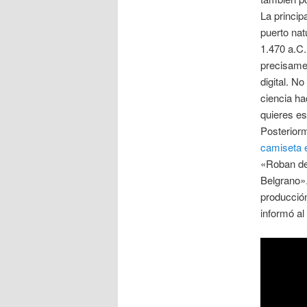
La princip
puerto nat
1.470 a.C.
precisame
digital. N
ciencia ha
quieres e
Posteriorm
camiseta 
«Roban del
Belgrano»
producción
informó al 