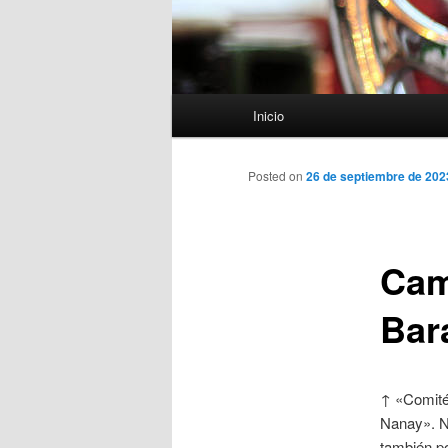
Menú
Inicio
principal
Posted on
26 de septiembre de 202
Cam
Bar
↑ «Comité
Nanay». Nu
también po