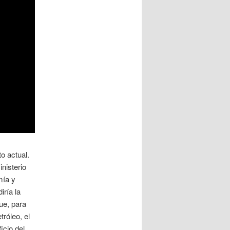
o actual.
nisterio
mía y
iría la
ue, para
tróleo, el
icio del