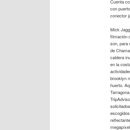
Cuenta co
con puerto
conector j
Mick Jagge
filmación 
son, para 
de Chamare
caldera in
en la cost
actividade
brooklyn n
huerto. A
Tarragona,
TripAdviso
solicitado
escogidos 
reflectant
megapíxele