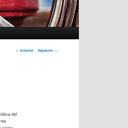
Navegación
←
Anterior
Siguiente
→
de
entradas
ática del
 mes
 ciclos.