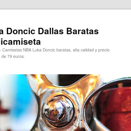
 Doncic Dallas Baratas
Micamiseta
 Camisetas NBA Luka Doncic baratas, alta calidad y precio
r de 79 euros.