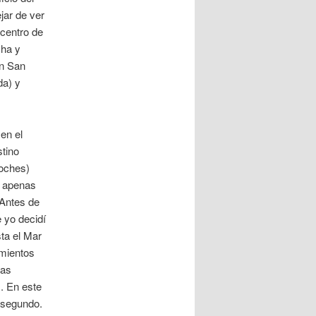
jar de ver
 centro de
cha y
on San
da) y
en el
tino
noches)
n apenas
 Antes de
e yo decidí
sta el Mar
amientos
las
. En este
 segundo.