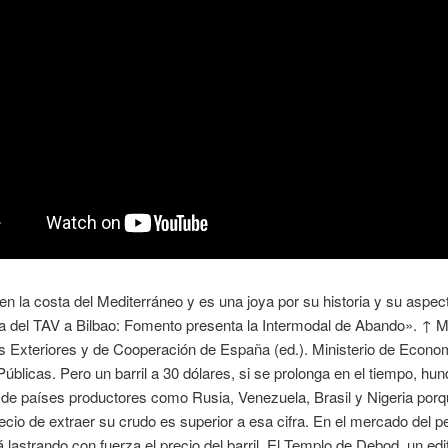
en la costa del Mediterráneo y es una joya por su historia y su aspect
 del TAV a Bilbao: Fomento presenta la Intermodal de Abando». ↑ Mi
s Exteriores y de Cooperación de España (ed.). Ministerio de Econo
úblicas. Pero un barril a 30 dólares, si se prolonga en el tiempo, hund
de países productores como Rusia, Venezuela, Brasil y Nigeria porq
precio de extraer su crudo es superior a esa cifra. En el mercado del pe
 lastrando con fuerza el precio del barril. El Templo de Debod, un edif