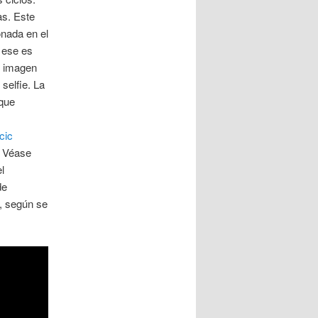
as. Este
onada en el
y ese es
e imagen
selfie. La
 que
cic
. Véase
l
de
a, según se