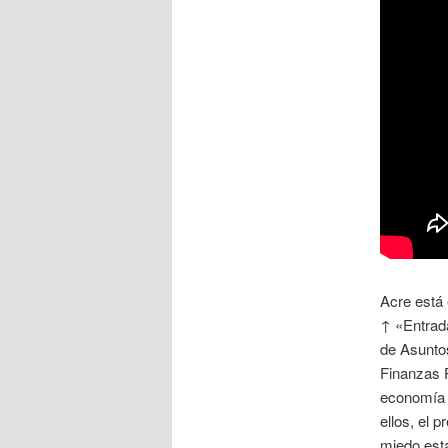
Acre está 
↑ «Entrada
de Asunto
Finanzas P
economía 
ellos, el 
miedo está