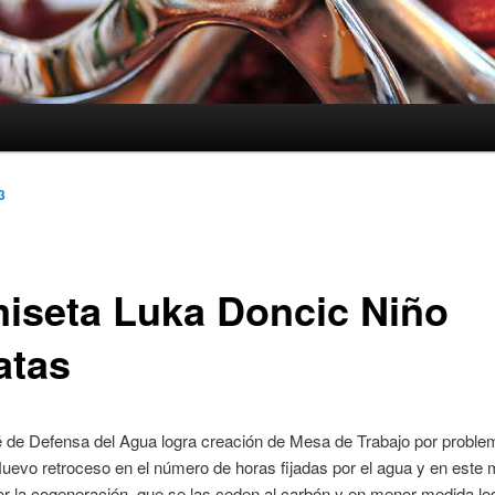
3
iseta Luka Doncic Niño
atas
 de Defensa del Agua logra creación de Mesa de Trabajo por problem
evo retroceso en el número de horas fijadas por el agua y en este
r la cogeneración, que se las ceden al carbón y en menor medida los