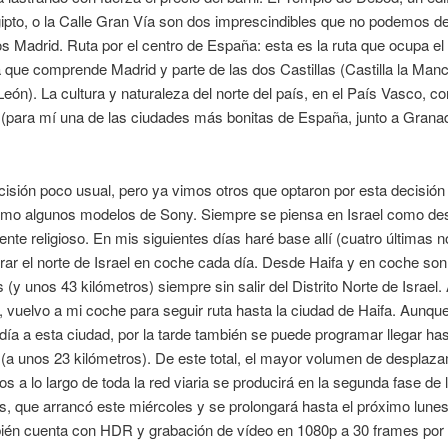
ipto, o la Calle Gran Vía son dos imprescindibles que no podemos de
os Madrid. Ruta por el centro de España: esta es la ruta que ocupa el
 que comprende Madrid y parte de las dos Castillas (Castilla la Man
 León). La cultura y naturaleza del norte del país, en el País Vasco, c
(para mí una de las ciudades más bonitas de España, junto a Grana
isión poco usual, pero ya vimos otros que optaron por esta decisión 
mo algunos modelos de Sony. Siempre se piensa en Israel como des
ente religioso. En mis siguientes días haré base allí (cuatro últimas 
rar el norte de Israel en coche cada día. Desde Haifa y en coche so
 (y unos 43 kilómetros) siempre sin salir del Distrito Norte de Israel.
l, vuelvo a mi coche para seguir ruta hasta la ciudad de Haifa. Aunqu
 día a esta ciudad, por la tarde también se puede programar llegar ha
 (a unos 23 kilómetros). De este total, el mayor volumen de desplaz
os a lo largo de toda la red viaria se producirá en la segunda fase de 
, que arrancó este miércoles y se prolongará hasta el próximo lunes
ién cuenta con HDR y grabación de vídeo en 1080p a 30 frames por