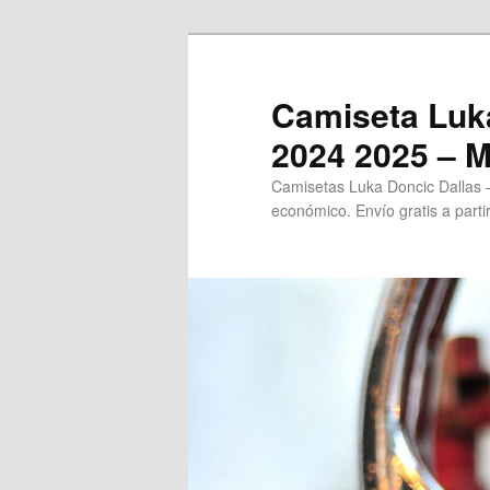
Ir
al
contenido
Camiseta Luka
principal
2024 2025 – 
Camisetas Luka Doncic Dallas –
económico. Envío gratis a parti