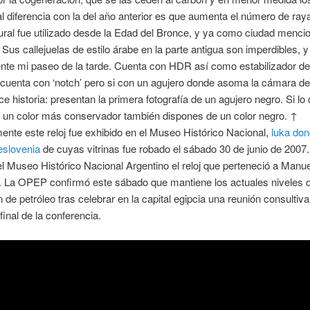
al diferencia con la del año anterior es que aumenta el número de ray
ural fue utilizado desde la Edad del Bronce, y ya como ciudad menci
 Sus callejuelas de estilo árabe en la parte antigua son imperdibles, 
nte mi paseo de la tarde. Cuenta con HDR así como estabilizador d
o cuenta con ‘notch’ pero si con un agujero donde asoma la cámara de 
ce historia: presentan la primera fotografía de un agujero negro. Si lo
s un color más conservador también dispones de un color negro. ↑
ente este reloj fue exhibido en el Museo Histórico Nacional,
luka don
eslovenia
de cuyas vitrinas fue robado el sábado 30 de junio de 2007
 Museo Histórico Nacional Argentino el reloj que perteneció a Manue
. La OPEP confirmó este sábado que mantiene los actuales niveles 
 de petróleo tras celebrar en la capital egipcia una reunión consultiv
final de la conferencia.