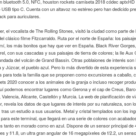
n bluetooth 5.0, NFC, houston rockets camiseta 2018 códec aptxHD
 USB tipo C. Cuenta con un altavoz no estéreo pero han dedicido pre
ack para auriculares.
r, el vocalista de The Rolling Stones, visitó la ciudad como parte de 
del clásico filme Fitzcarraldo. Ruta por el norte de España: los paisaje
mí, los más bonitos que hay que ver en España. Black River Gorges,
l, con sus cascadas y sus paisajes de tierra de colores; la Ile Aux C
undada del volcán de Grand Bassin. Otras poblaiones de interés son F
a y Júzcar, el pueblo azul. Pero lo más divertido de esta experiencia 
s para toda la familia que se proponen como excursiones a caballo, 
ets 2020 conocer a los animales de la granja o incluso recoger produ
quí podemos encontrar lugares como Gerona y el cap de Creus, Barc
 Valencia, Alicante, Castellón y Murcia. La web de planificación de vi
r, revela los datos de que lugares de interés por su naturaleza, son 
s tras un estudio a sus usuarios. Metal y cristal templados son los in
para este terminal, que llegará en una serie de colores con acabado
es tanto en morado como en azul. Dispone de un sensor principal de 
s y f/1.8, un ultra gran angular de 16 megapíxeles de f/2.2, un sens