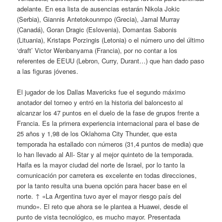
adelante. En esa lista de ausencias estarán Nikola Jokic
(Serbia), Giannis Antetokounmpo (Grecia), Jamal Murray
(Canadá), Goran Dragic (Eslovenia), Domantas Sabonis
(Lituania), Kristaps Porzingis (Letonia) o el número uno del último
‘draft’ Victor Wenbanyama (Francia), por no contar a los
referentes de EEUU (Lebron, Curry, Durant…) que han dado paso
a las figuras jóvenes.
El jugador de los Dallas Mavericks fue el segundo máximo
anotador del torneo y entró en la historia del baloncesto al
alcanzar los 47 puntos en el duelo de la fase de grupos frente a
Francia. Es la primera experiencia internacional para el base de
25 años y 1,98 de los Oklahoma City Thunder, que esta
temporada ha estallado con números (31,4 puntos de media) que
lo han llevado al All- Star y al mejor quinteto de la temporada.
Haifa es la mayor ciudad del norte de Israel, por lo tanto la
comunicación por carretera es excelente en todas direcciones,
por la tanto resulta una buena opción para hacer base en el
norte. ↑ «La Argentina tuvo ayer el mayor riesgo país del
mundo». El reto que ahora se le plantea a Huawei, desde el
punto de vista tecnológico, es mucho mayor. Presentada