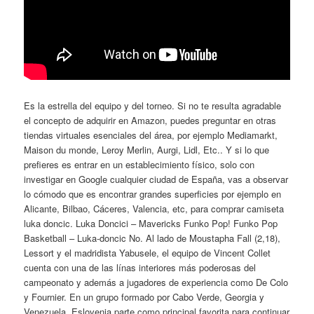
Es la estrella del equipo y del torneo. Si no te resulta agradable
el concepto de adquirir en Amazon, puedes preguntar en otras
tiendas virtuales esenciales del área, por ejemplo Mediamarkt,
Maison du monde, Leroy Merlin, Aurgi, Lidl, Etc.. Y si lo que
prefieres es entrar en un establecimiento físico, solo con
investigar en Google cualquier ciudad de España, vas a observar
lo cómodo que es encontrar grandes superficies por ejemplo en
Alicante, Bilbao, Cáceres, Valencia, etc, para comprar camiseta
luka doncic. Luka Doncici – Mavericks Funko Pop! Funko Pop
Basketball – Luka-doncic No. Al lado de Moustapha Fall (2,18),
Lessort y el madridista Yabusele, el equipo de Vincent Collet
cuenta con una de las línas interiores más poderosas del
campeonato y además a jugadores de experiencia como De Colo
y Fournier. En un grupo formado por Cabo Verde, Georgia y
Venezuela, Eslovenia parte como principal favorita para continuar