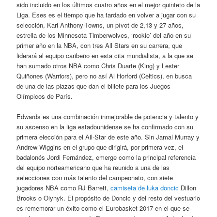
sido incluido en los últimos cuatro años en el mejor quinteto de la
Liga. Eses es el tiempo que ha tardado en volver a jugar con su
selección, Karl Anthony-Towns, un pívot de 2,13 y 27 años,
estrella de los Minnesota Timberwolves, ‘rookie’ del año en su
primer año en la NBA, con tres All Stars en su carrera, que
liderará al equipo caribeño en esta cita mundialista, a la que se
han sumado otros NBA como Chris Duarte (King) y Lester
Quiñones (Warriors), pero no así Al Horford (Celtics), en busca
de una de las plazas que dan el billete para los Juegos
Olímpicos de París.
Edwards es una combinación inmejorable de potencia y talento y
su ascenso en la liga estadounidense se ha confirmado con su
primera elección para el All-Star de este año. Sin Jamal Murray y
Andrew Wiggins en el grupo que dirigirá, por primera vez, el
badalonés Jordi Fernández, emerge como la principal referencia
del equipo norteamericano que ha reunido a una de las
selecciones con más talento del campeonato, con siete
jugadores NBA como RJ Barrett,
camiseta de luka doncic
Dillon
Brooks o Olynyk. El propósito de Doncic y del resto del vestuario
es rememorar un éxito como el Eurobasket 2017 en el que se