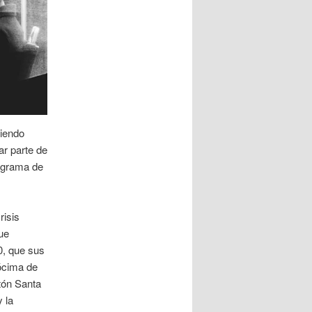
iendo
r parte de
ograma de
risis
ue
0, que sus
pócima de
tón Santa
 la