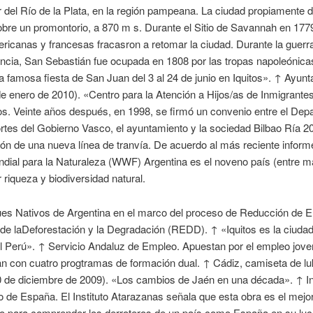
sur del Río de la Plata, en la región pampeana. La ciudad propiamente 
bre un promontorio, a 870 m s. Durante el Sitio de Savannah en 1779
ricanas y francesas fracasron a retomar la ciudad. Durante la guerra
ncia, San Sebastián fue ocupada en 1808 por las tropas napoleónica
 la famosa fiesta de San Juan del 3 al 24 de junio en Iquitos». ↑ Ayun
e enero de 2010). «Centro para la Atención a Hijos/as de Inmigrante
s. Veinte años después, en 1998, se firmó un convenio entre el Dep
rtes del Gobierno Vasco, el ayuntamiento y la sociedad Bilbao Ría 20
ón de una nueva línea de tranvía. De acuerdo al más reciente inform
dial para la Naturaleza (WWF) Argentina es el noveno país (entre m
riqueza y biodiversidad natural.
es Nativos de Argentina en el marco del proceso de Reducción de 
de laDeforestación y la Degradación (REDD). ↑ «Iquitos es la ciuda
l Perú». ↑ Servicio Andaluz de Empleo. Apuestan por el empleo jove
an con cuatro progtramas de formación dual. ↑ Cádiz, camiseta de l
 de diciembre de 2009). «Los cambios de Jaén en una década». ↑ In
 de España. El Instituto Atarazanas señala que esta obra es el mejor
to para comprender los derroteros de un país como España en su lu