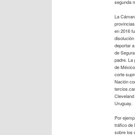
segunda m
La Cámara
provincias
en 2016 fu
disolución
deportar a
de Segura 
padre. La 
de México 
corte supr
Nación con
tercios.ca
Cleveland 
Uruguay.
Por ejempl
tráfico de 
sobre los 