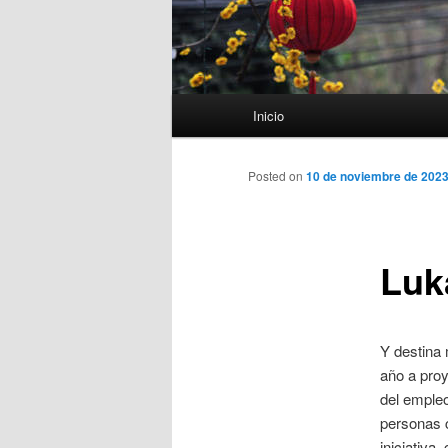
Menú
Inicio
principal
Posted on
10 de noviembre de 202
Luk
Y destina
año a proy
del empleo
personas 
iniciativa