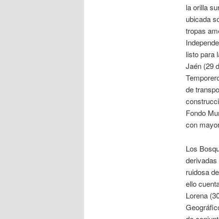
la orilla 
ubicada so
tropas ame
Independe
listo para
Jaén (29 d
Temporero
de transpo
construcci
Fondo Mun
con mayor 
Los Bosqu
derivadas 
ruidosa de
ello cuent
Lorena (30
Geográfico
de conjun