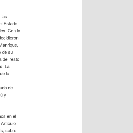
 las
el Estado
des. Con la
decidieron
Manrique,
e de su
a del resto
s. La
de la
audo de
zú y
nos en el
 Artículo
ís, sobre