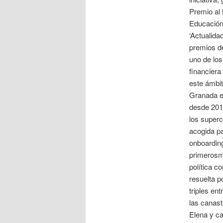
Premio al
Educación 
‘Actualida
premios d
uno de lo
financiera
este ámbit
Granada e
desde 201
los super
acogida pa
onboarding
primerosme
política c
resuelta p
triples en
las canast
Elena y ca