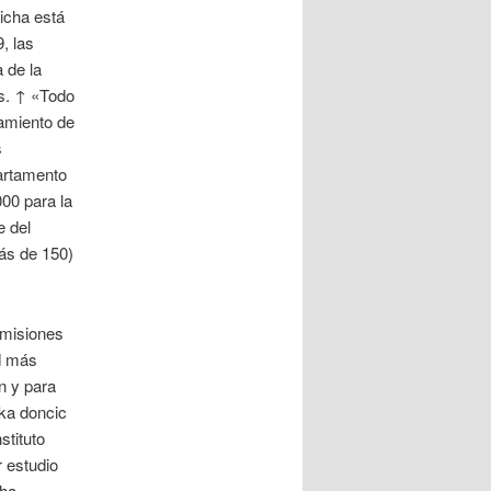
dicha está
, las
 de la
s. ↑ «Todo
tamiento de
s
artamento
00 para la
e del
ás de 150)
Emisiones
d más
n y para
uka doncic
stituto
 estudio
cha