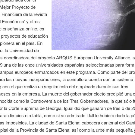
 Mejor Proyecto de
Financiera de la revista
d Económica’ y otros
e enseñanza online, es
s proyectos de educación
 pionera en el país. En
o, la Universidad de
s coordinadora del proyecto ARQUS European University Alliance, s
9 una de las once universidades españolas seleccionadas para forma
campus europeos enmarcados en este programa. Como parte del pr
ra las nuevas incorporaciones, la consultora cuenta con un sistema
 con el que realiza un seguimiento del empleado durante sus tres
ses en la empresa. La muerte del gobernador electo precipitó una c
onocida como la Controversia de los Tres Gobernadores, la que sólo f
or la Corte Suprema de Georgia. Igual dio que ganaran de tres o de 2
traran limpios o a tabla, como si su admirado Llull le hubiera dado la 
as imposibles. La ciudad de Santa Elena; cabecera cantonal del Can
pital de la Provincia de Santa Elena, así como la urbe más pequeña y