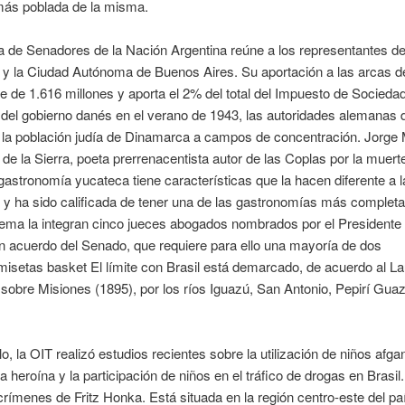
ás poblada de la misma.
 de Senadores de la Nación Argentina reúne a los representantes de
 y la Ciudad Autónoma de Buenos Aires. Su aportación a las arcas d
e de 1.616 millones y aporta el 2% del total del Impuesto de Socieda
 del gobierno danés en el verano de 1943, las autoridades alemanas 
 la población judía de Dinamarca a campos de concentración. Jorge 
de la Sierra, poeta prerrenacentista autor de las Coplas por la muert
gastronomía yucateca tiene características que la hacen diferente a l
y ha sido calificada de tener una de las gastronomías más completa
ema la integran cinco jueces abogados nombrados por el Presidente 
 acuerdo del Senado, que requiere para ello una mayoría de dos
misetas basket El límite con Brasil está demarcado, de acuerdo al L
sobre Misiones (1895), por los ríos Iguazú, San Antonio, Pepirí Gua
o, la OIT realizó estudios recientes sobre la utilización de niños afga
la heroína y la participación de niños en el tráfico de drogas en Brasil.
crímenes de Fritz Honka. Está situada en la región centro-este del pa