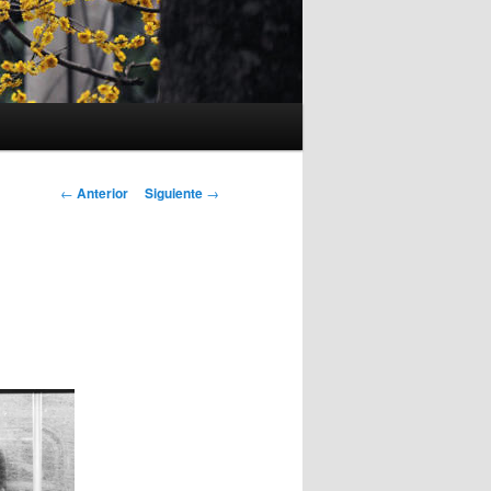
Navegación
←
Anterior
Siguiente
→
de
entradas