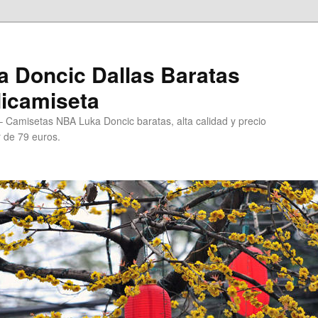
 Doncic Dallas Baratas
Micamiseta
 Camisetas NBA Luka Doncic baratas, alta calidad y precio
r de 79 euros.