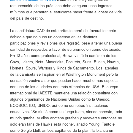
remuneración de las prácticas debe asegurar unos ingresos
mínimos que permitan al estudiante hacer frente al coste de vida
del país de destino.
La candidatura CAD de este artículo cerró desfavorablemente
debido a que no hubo un consenso en las distintas
participaciones y revisiones que registró, pese a tener una buena
cantidad de respaldos a favor de su promoción como destacado.
En 13 años como profesional, Brown vistió la camiseta de los
Cavs, Lakers, Nets, Mavericks, Rockets, Suns, Bucks, Hawks,
Hornets, Spurs, Warriors y Kings de Sacramento. Los laterales
de la camiseta se inspiran en el Washington Monument pero la
sensación vuelve a ser que pueden hacer mucho más especial
con una de las ciudades con más símbolos de USA. El cuerpo
internacional de IAESTE mantiene una relación consultiva con
algunos organismos de Naciones Unidas como la Unesco,
ECOSOC, ILO, UNIDO, así como con otras instituciones
educativas. “Se sintió como un juego fuera, siendo honesto, todo
mundo gritaba, si ellos anotaba gritaban y viceversa entonces no
solo eran fans de Hawks esta noche”, añadió Young. Tanto él
como Sergio Llull, ambos capitanes de la plantilla blanca en