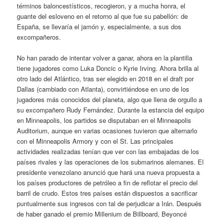
términos baloncestísticos, recogieron, y a mucha honra, el
guante del esloveno en el retorno al que fue su pabellón: de
España, se llevaría el jamón y, especialmente, a sus dos
excompañeros.
No han parado de intentar volver a ganar, ahora en la plantilla
tiene jugadores como Luka Doncic o Kyrie Irving. Ahora brilla al
otro lado del Atlántico, tras ser elegido en 2018 en el draft por
Dallas (cambiado con Atlanta), convirtiéndose en uno de los
jugadores más conocidos del planeta, algo que llena de orgullo a
su excompañero Rudy Fernández. Durante la estancia del equipo
en Minneapolis, los partidos se disputaban en el Minneapolis
Auditorium, aunque en varias ocasiones tuvieron que alternarlo
con el Minneapolis Armory y con el St. Las principales
actividades realizadas tenían que ver con las embajadas de los
países rivales y las operaciones de los submarinos alemanes. El
presidente venezolano anunció que hará una nueva propuesta a
los países productores de petróleo a fin de reflotar el precio del
barril de crudo. Estos tres países están dispuestos a sacrificar
puntualmente sus ingresos con tal de perjudicar a Irán. Después
de haber ganado el premio Millenium de Billboard, Beyoncé