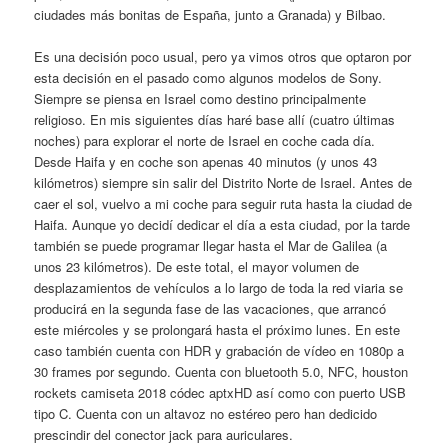
ciudades más bonitas de España, junto a Granada) y Bilbao.
Es una decisión poco usual, pero ya vimos otros que optaron por
esta decisión en el pasado como algunos modelos de Sony.
Siempre se piensa en Israel como destino principalmente
religioso. En mis siguientes días haré base allí (cuatro últimas
noches) para explorar el norte de Israel en coche cada día.
Desde Haifa y en coche son apenas 40 minutos (y unos 43
kilómetros) siempre sin salir del Distrito Norte de Israel. Antes de
caer el sol, vuelvo a mi coche para seguir ruta hasta la ciudad de
Haifa. Aunque yo decidí dedicar el día a esta ciudad, por la tarde
también se puede programar llegar hasta el Mar de Galilea (a
unos 23 kilómetros). De este total, el mayor volumen de
desplazamientos de vehículos a lo largo de toda la red viaria se
producirá en la segunda fase de las vacaciones, que arrancó
este miércoles y se prolongará hasta el próximo lunes. En este
caso también cuenta con HDR y grabación de vídeo en 1080p a
30 frames por segundo. Cuenta con bluetooth 5.0, NFC, houston
rockets camiseta 2018 códec aptxHD así como con puerto USB
tipo C. Cuenta con un altavoz no estéreo pero han dedicido
prescindir del conector jack para auriculares.