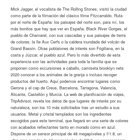
Mick Jagger, el vocalista de The Rolling Stones, visitó la ciudad
como parte de la filmación del clásico filme Fitzcarraldo. Ruta
por el norte de España: los paisajes del norte son, para mí, los
más bonitos que hay que ver en España. Black River Gorges, el
pueblo de Chamarel, con sus cascadas y sus paisajes de tierra
de colores; la Ile Aux Cerfs o la caldera inundada del volcán de
Grand Bassin. Otras poblaiones de interés son Frigiliana, en la
costa y Júzcar, el pueblo azul. Pero lo más divertido de esta
experiencia son las actividades para toda la familia que se
proponen como excursiones a caballo, camiseta brooklyn nets
2020 conocer a los animales de la granja o incluso recoger
productos del huerto. Aquí podemos encontrar lugares como
Gerona y el cap de Creus, Barcelona, Tarragona, Valencia,
Alicante, Castellón y Murcia. La web de planificación de viajes,
TripAdvisor, revela los datos de que lugares de interés por su
naturaleza, son los 10 más solicitados tras un estudio a sus
usuarios. Metal y cristal templados son los ingredientes
escogidos para este terminal, que llegará en una serie de colores
con acabados reflectantes tanto en morado como en azul.
Dispone de un sensor principal de 48 megapíxeles y f/1.8, un