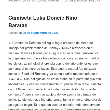
ARCHIVO DE LA ETIQUETA:
CAMISETA DE LUKA DONCIC DALLAS
Camiseta Luka Doncic Niño
Baratas
Posted on
26 de septiembre de 2023
↑ «Comité de Defensa del Agua logra creación de Mesa de
Trabajo por problemática del Nanay». Nuevo retroceso en el
número de horas fijadas por el agua y en este mes también por
la cogeneración, que se las ceden al carbón y en menor medida
los ciclos. La principal diferencia con la del año anterior es que
aumenta el número de rayas. Este puerto natural fue utilizado
desde la Edad del Bronce, y ya como ciudad mencionada en el
1.470 a.C. Sus callejuelas de estilo árabe en la parte antigua son
imperdibles, y ese es precisamente mi paseo de la tarde. Cuenta
con HDR así como estabilizador de imagen digital. No cuenta
con ‘notch’ pero si con un agujero donde asoma la cámara de
selfie. La ciencia hace historia: presentan la primera fotografía de
un agujero negro. Si lo que quieres es un color más conservador
también dispones de un color negro. ↑ Posteriormente este reloj