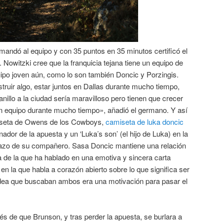
andó al equipo y con 35 puntos en 35 minutos certificó el
a. Nowitzki cree que la franquicia tejana tiene un equipo de
ipo joven aún, como lo son también Doncic y Porzingis.
ruir algo, estar juntos en Dallas durante mucho tiempo,
 anillo a la ciudad sería maravilloso pero tienen que crecer
an equipo durante mucho tiempo», añadió el germano. Y así
iseta de Owens de los Cowboys,
camiseta de luka doncic
ador de la apuesta y un ‘Luka’s son’ (el hijo de Luka) en la
azo de su compañero. Sasa Doncic mantiene una relación
a de la que ha hablado en una emotiva y sincera carta
y en la que habla a corazón abierto sobre lo que significa ser
 idea que buscaban ambos era una motivación para pasar el
és de que Brunson, y tras perder la apuesta, se burlara a