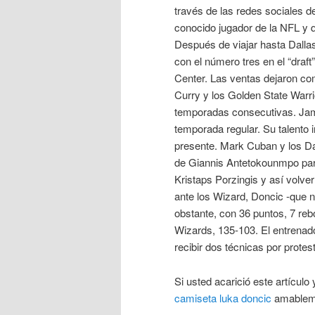
través de las redes sociales 
conocido jugador de la NFL y 
Después de viajar hasta Dalla
con el número tres en el “draft
Center. Las ventas dejaron c
Curry y los Golden State Warri
temporadas consecutivas. Jame
temporada regular. Su talento i
presente. Mark Cuban y los Da
de Giannis Antetokounmpo para 
Kristaps Porzingis y así volver
ante los Wizard, Doncic -que n
obstante, con 36 puntos, 7 reb
Wizards, 135-103. El entrenado
recibir dos técnicas por protest
Si usted acarició este artícul
camiseta luka doncic
amablemen