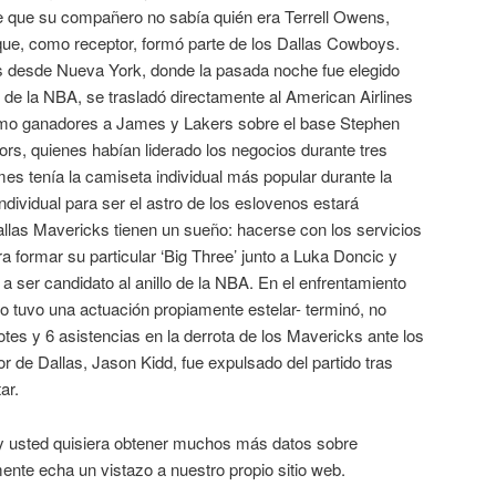
de que su compañero no sabía quién era Terrell Owens,
que, como receptor, formó parte de los Dallas Cowboys.
s desde Nueva York, donde la pasada noche fue elegido
” de la NBA, se trasladó directamente al American Airlines
omo ganadores a James y Lakers sobre el base Stephen
ors, quienes habían liderado los negocios durante tres
s tenía la camiseta individual más popular durante la
ndividual para ser el astro de los eslovenos estará
llas Mavericks tienen un sueño: hacerse con los servicios
formar su particular ‘Big Three’ junto a Luka Doncic y
 a ser candidato al anillo de la NBA. En el enfrentamiento
o tuvo una actuación propiamente estelar- terminó, no
otes y 6 asistencias en la derrota de los Mavericks ante los
r de Dallas, Jason Kidd, fue expulsado del partido tras
ar.
o y usted quisiera obtener muchos más datos sobre
te echa un vistazo a nuestro propio sitio web.