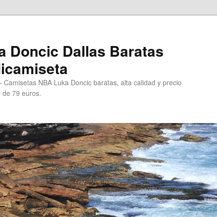
 Doncic Dallas Baratas
Micamiseta
 Camisetas NBA Luka Doncic baratas, alta calidad y precio
r de 79 euros.