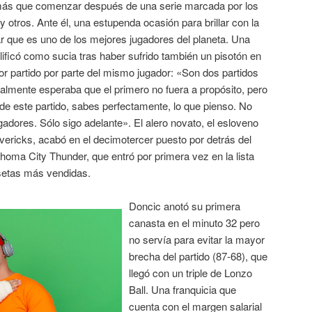
más que comenzar después de una serie marcada por los
 otros. Ante él, una estupenda ocasión para brillar con la
 que es uno de los mejores jugadores del planeta. Una
lificó como sucia tras haber sufrido también un pisotón en
rior partido por parte del mismo jugador: «Son dos partidos
almente esperaba que el primero no fuera a propósito, pero
a de este partido, sabes perfectamente, lo que pienso. No
ugadores. Sólo sigo adelante». El alero novato, el esloveno
vericks, acabó en el decimotercer puesto por detrás del
homa City Thunder, que entró por primera vez en la lista
setas más vendidas.
Doncic anotó su primera
canasta en el minuto 32 pero
no servía para evitar la mayor
brecha del partido (87-68), que
llegó con un triple de Lonzo
Ball. Una franquicia que
cuenta con el margen salarial