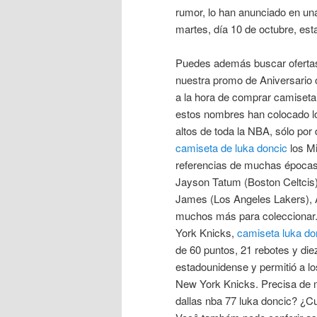
rumor, lo han anunciado en un
martes, día 10 de octubre, est
Puedes además buscar ofertas
nuestra promo de Aniversario o
a la hora de comprar camiseta 
estos nombres han colocado l
altos de toda la NBA, sólo por
camiseta de luka doncic
los M
referencias de muchas épocas
Jayson Tatum (Boston Celtcis
James (Los Angeles Lakers), A
muchos más para coleccionar.
York Knicks,
camiseta luka do
de 60 puntos, 21 rebotes y diez
estadounidense y permitió a l
New York Knicks. Precisa de 
dallas nba 77 luka doncic? ¿C