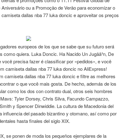
 ofertas e promoções como o 11.11 Festival Global de
Aniversário ou a Promoção de Verão para economizar o
miseta dallas nba 77 luka doncic e aproveitar os preços
gadores europeos de los que se sabe que su futuro será
ejos como quiera. Luka Doncic. Ha Nacido Un Jugãâ³n, De
e você precisa fazer é classificar por «pedidos», e você
m camiseta dallas nba 77 luka doncic no AliExpress!
 camiseta dallas nba 77 luka doncic e filtre as melhores
contrar o que você mais gosta. De hecho, además de los
egular como los dos con contrato dual, otros seis hombres
s Mavs: Tyler Dorsey, Chris Silva, Facundo Campazzo,
Smith y Spencer Dinwiddie. La cultura de Macedonia del
la influencia del pasado bizantino y otomano, así como por
entales hasta finales del siglo XIX.
 XIX, se ponen de moda los pequeños ejemplares de la