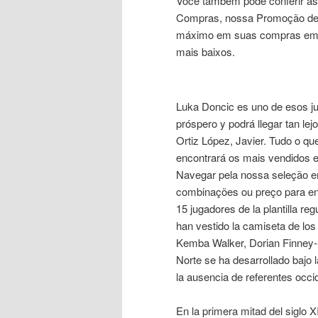
Você também pode conferir as
Compras, nossa Promoção de 
máximo em suas compras em ca
mais baixos.
Luka Doncic es uno de esos ju
próspero y podrá llegar tan l
Ortiz López, Javier. Tudo o qu
encontrará os mais vendidos e
Navegar pela nossa seleção em
combinações ou preço para en
15 jugadores de la plantilla r
han vestido la camiseta de lo
Kemba Walker, Dorian Finney-
Norte se ha desarrollado bajo 
la ausencia de referentes occid
En la primera mitad del siglo