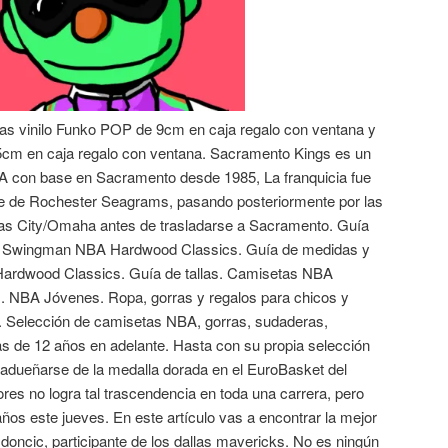
as vinilo Funko POP de 9cm en caja regalo con ventana y
5cm en caja regalo con ventana. Sacramento Kings es un
A con base en Sacramento desde 1985, La franquicia fue
e de Rochester Seagrams, pasando posteriormente por las
sas City/Omaha antes de trasladarse a Sacramento. Guía
as Swingman NBA Hardwood Classics. Guía de medidas y
 Hardwood Classics. Guía de tallas. Camisetas NBA
NBA Jóvenes. Ropa, gorras y regalos para chicos y
. Selección de camisetas NBA, gorras, sudaderas,
as de 12 años en adelante. Hasta con su propia selección
l adueñarse de la medalla dorada en el EuroBasket del
res no logra tal trascendencia en toda una carrera, pero
ños este jueves. En este artículo vas a encontrar la mejor
doncic, participante de los dallas mavericks. No es ningún