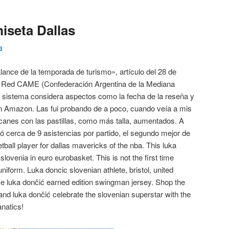
iseta Dallas
3
nce de la temporada de turismo», artículo del 28 de
eb Red CAME (Confederación Argentina de la Mediana
 sistema considera aspectos como la fecha de la reseña y
 en Amazon. Las fui probando de a poco, cuando veía a mis
nes con las pastillas, como más talla, aumentados. A
ió cerca de 9 asistencias por partido, el segundo mejor de
ball player for dallas mavericks of the nba. This luka
slovenia in euro eurobasket. This is not the first time
iform. Luka doncic slovenian athlete, bristol, united
e luka dončić earned edition swingman jersey. Shop the
 and luka dončić celebrate the slovenian superstar with the
anatics!