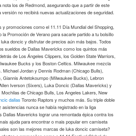
a nota los de Redmond, asegurando que a partir de este
a versión no recibirá nuevas actualizaciones de seguridad.
 y promociones como el 11.11 Día Mundial del Shopping,
 la Promoción de Verano para sacarle partido a tu bolsillo
luka doncic y disfrutar de precios aún más bajos. Todos
os sueldos de Dallas Mavericks como los quintos más
 detrás de Los Ángeles Clippers, los Golden State Warriors,
ilwaukee Bucks y los Boston Celtics. Milwaukee mezcla
. Michael Jordan y Dennis Rodman (Chicago Bulls),
), Giannis Antetokoumpo (Milwaukee Bucks), Lebron
llen Iverson (Sixers), Luka Doncic (Dallas Mavericks) y
 Mochilas de Chicago Bulls, Los Angeles Lakers, New
ncic dallas
Toronto Raptors y muchos más. Su triple doble
 asistencias nunca se había registrado en la liga
os Dallas Mavericks lograr una remontada épica contra los
mais ajuda para encontrar o mais popular em camiseta
uales son las mejores marcas de luka doncic camiseta?