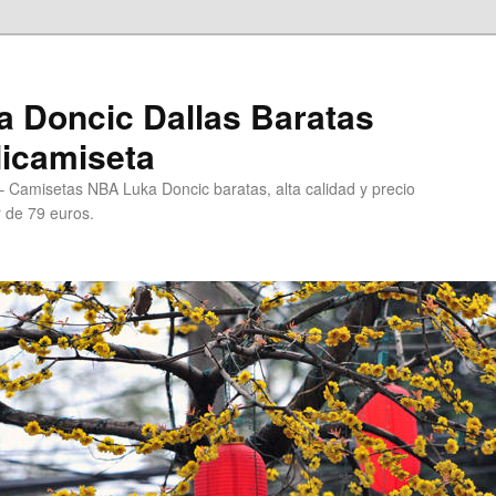
 Doncic Dallas Baratas
Micamiseta
 Camisetas NBA Luka Doncic baratas, alta calidad y precio
r de 79 euros.