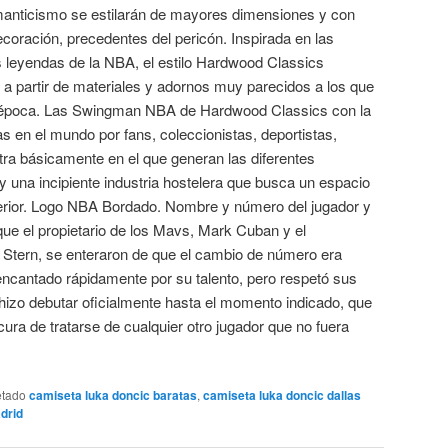
manticismo se estilarán de mayores dimensiones y con
ecoración, precedentes del pericón. Inspirada en las
s leyendas de la NBA, el estilo Hardwood Classics
 partir de materiales y adornos muy parecidos a los que
su época. Las Swingman NBA de Hardwood Classics con la
 en el mundo por fans, coleccionistas, deportistas,
tra básicamente en el que generan las diferentes
y una incipiente industria hostelera que busca un espacio
terior. Logo NBA Bordado. Nombre y número del jugador y
ue el propietario de los Mavs, Mark Cuban y el
Stern, se enteraron de que el cambio de número era
 encantado rápidamente por su talento, pero respetó sus
hizo debutar oficialmente hasta el momento indicado, que
cura de tratarse de cualquier otro jugador que no fuera
etado
camiseta luka doncic baratas
,
camiseta luka doncic dallas
drid