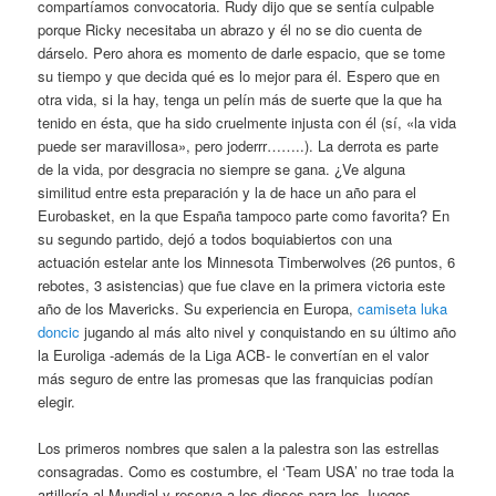
compartíamos convocatoria. Rudy dijo que se sentía culpable
porque Ricky necesitaba un abrazo y él no se dio cuenta de
dárselo. Pero ahora es momento de darle espacio, que se tome
su tiempo y que decida qué es lo mejor para él. Espero que en
otra vida, si la hay, tenga un pelín más de suerte que la que ha
tenido en ésta, que ha sido cruelmente injusta con él (sí, «la vida
puede ser maravillosa», pero joderrr……..). La derrota es parte
de la vida, por desgracia no siempre se gana. ¿Ve alguna
similitud entre esta preparación y la de hace un año para el
Eurobasket, en la que España tampoco parte como favorita? En
su segundo partido, dejó a todos boquiabiertos con una
actuación estelar ante los Minnesota Timberwolves (26 puntos, 6
rebotes, 3 asistencias) que fue clave en la primera victoria este
año de los Mavericks. Su experiencia en Europa,
camiseta luka
doncic
jugando al más alto nivel y conquistando en su último año
la Euroliga -además de la Liga ACB- le convertían en el valor
más seguro de entre las promesas que las franquicias podían
elegir.
Los primeros nombres que salen a la palestra son las estrellas
consagradas. Como es costumbre, el ‘Team USA’ no trae toda la
artillería al Mundial y reserva a los dioses para los Juegos