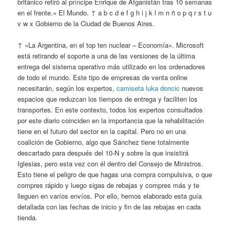
británico retiró al príncipe Enrique de Afganistán tras 10 semanas
en el frente.» El Mundo. ↑ a b c d e f g h i j k l m n ñ o p q r s t u
v w x Gobierno de la Ciudad de Buenos Aires.
↑ «La Argentina, en el top ten nuclear – Economía». Microsoft
está retirando el soporte a una de las versiones de la última
entrega del sistema operativo más utilizado en los ordenadores
de todo el mundo. Este tipo de empresas de venta online
necesitarán, según los expertos,
camiseta luka doncic
nuevos
espacios que reduzcan los tiempos de entrega y faciliten los
transportes. En este contexto, todos los expertos consultados
por este diario coinciden en la importancia que la rehabilitación
tiene en el futuro del sector en la capital. Pero no en una
coalición de Gobierno, algo que Sánchez tiene totalmente
descartado para después del 10-N y sobre la que insistirá
Iglesias, pero esta vez con él dentro del Consejo de Ministros.
Esto tiene el peligro de que hagas una compra compulsiva, o que
compres rápido y luego sigas de rebajas y compres más y te
lleguen en varíos envíos. Por ello, hemos elaborado esta guía
detallada con las fechas de inicio y fin de las rebajas en cada
tienda.