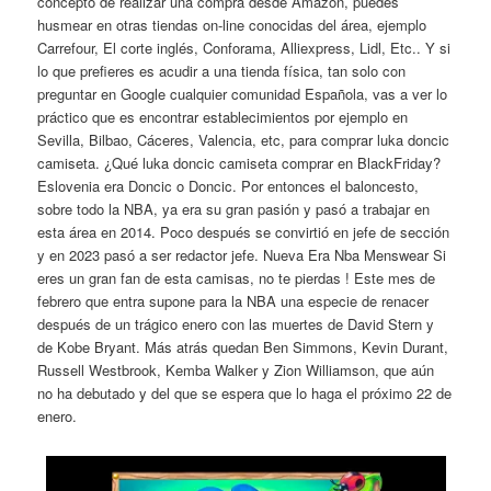
concepto de realizar una compra desde Amazon, puedes
husmear en otras tiendas on-line conocidas del área, ejemplo
Carrefour, El corte inglés, Conforama, Alliexpress, Lidl, Etc.. Y si
lo que prefieres es acudir a una tienda física, tan solo con
preguntar en Google cualquier comunidad Española, vas a ver lo
práctico que es encontrar establecimientos por ejemplo en
Sevilla, Bilbao, Cáceres, Valencia, etc, para comprar luka doncic
camiseta. ¿Qué luka doncic camiseta comprar en BlackFriday?
Eslovenia era Doncic o Doncic. Por entonces el baloncesto,
sobre todo la NBA, ya era su gran pasión y pasó a trabajar en
esta área en 2014. Poco después se convirtió en jefe de sección
y en 2023 pasó a ser redactor jefe. Nueva Era Nba Menswear Si
eres un gran fan de esta camisas, no te pierdas ! Este mes de
febrero que entra supone para la NBA una especie de renacer
después de un trágico enero con las muertes de David Stern y
de Kobe Bryant. Más atrás quedan Ben Simmons, Kevin Durant,
Russell Westbrook, Kemba Walker y Zion Williamson, que aún
no ha debutado y del que se espera que lo haga el próximo 22 de
enero.