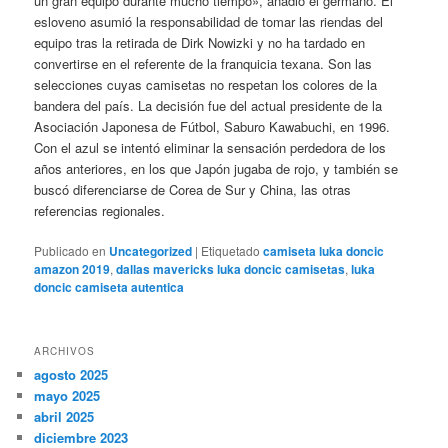
un gran equipo durante mucho tiempo», añadió el germano. El
esloveno asumió la responsabilidad de tomar las riendas del
equipo tras la retirada de Dirk Nowizki y no ha tardado en
convertirse en el referente de la franquicia texana. Son las
selecciones cuyas camisetas no respetan los colores de la
bandera del país. La decisión fue del actual presidente de la
Asociación Japonesa de Fútbol, Saburo Kawabuchi, en 1996.
Con el azul se intentó eliminar la sensación perdedora de los
años anteriores, en los que Japón jugaba de rojo, y también se
buscó diferenciarse de Corea de Sur y China, las otras
referencias regionales.
Publicado en
Uncategorized
|
Etiquetado
camiseta luka doncic
amazon 2019
,
dallas mavericks luka doncic camisetas
,
luka
doncic camiseta autentica
ARCHIVOS
agosto 2025
mayo 2025
abril 2025
diciembre 2023