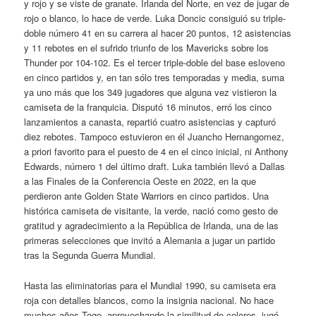
y rojo y se viste de granate. Irlanda del Norte, en vez de jugar de
rojo o blanco, lo hace de verde. Luka Doncic consiguió su triple-
doble número 41 en su carrera al hacer 20 puntos, 12 asistencias
y 11 rebotes en el sufrido triunfo de los Mavericks sobre los
Thunder por 104-102. Es el tercer triple-doble del base esloveno
en cinco partidos y, en tan sólo tres temporadas y media, suma
ya uno más que los 349 jugadores que alguna vez vistieron la
camiseta de la franquicia. Disputó 16 minutos, erró los cinco
lanzamientos a canasta, repartió cuatro asistencias y capturó
diez rebotes. Tampoco estuvieron en él Juancho Hernangomez,
a priori favorito para el puesto de 4 en el cinco inicial, ni Anthony
Edwards, número 1 del último draft. Luka también llevó a Dallas
a las Finales de la Conferencia Oeste en 2022, en la que
perdieron ante Golden State Warriors en cinco partidos. Una
histórica camiseta de visitante, la verde, nació como gesto de
gratitud y agradecimiento a la República de Irlanda, una de las
primeras selecciones que invitó a Alemania a jugar un partido
tras la Segunda Guerra Mundial.
Hasta las eliminatorias para el Mundial 1990, su camiseta era
roja con detalles blancos, como la insignia nacional. No hace
muchos años Togo, aprovechando la similitud de colores, jugó