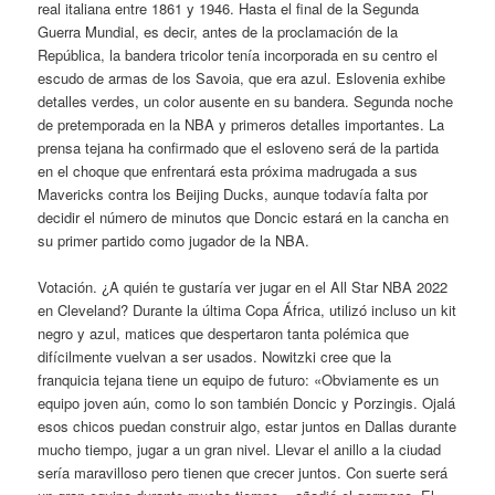
real italiana entre 1861 y 1946. Hasta el final de la Segunda
Guerra Mundial, es decir, antes de la proclamación de la
República, la bandera tricolor tenía incorporada en su centro el
escudo de armas de los Savoia, que era azul. Eslovenia exhibe
detalles verdes, un color ausente en su bandera. Segunda noche
de pretemporada en la NBA y primeros detalles importantes. La
prensa tejana ha confirmado que el esloveno será de la partida
en el choque que enfrentará esta próxima madrugada a sus
Mavericks contra los Beijing Ducks, aunque todavía falta por
decidir el número de minutos que Doncic estará en la cancha en
su primer partido como jugador de la NBA.
Votación. ¿A quién te gustaría ver jugar en el All Star NBA 2022
en Cleveland? Durante la última Copa África, utilizó incluso un kit
negro y azul, matices que despertaron tanta polémica que
difícilmente vuelvan a ser usados. Nowitzki cree que la
franquicia tejana tiene un equipo de futuro: «Obviamente es un
equipo joven aún, como lo son también Doncic y Porzingis. Ojalá
esos chicos puedan construir algo, estar juntos en Dallas durante
mucho tiempo, jugar a un gran nivel. Llevar el anillo a la ciudad
sería maravilloso pero tienen que crecer juntos. Con suerte será