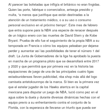
Al parecer las bofetadas que infligía el británico no eran fingidas.
Quien las porte, fabrique o comercialice, arriesga presidio y
multa, “a menos que justifique que están destinadas a la
atención de un tratamiento médico, o a su uso o consumo
personal exclusivo en el próximo tiempo”. Este mes de febrero
que entra supone para la NBA una especie de renacer después
de un trágico enero con las muertes de David Stern y de Kobe
Bryant. Prueba de ello fue el seguimiento de la propia NBA a su
temporada en Francia o cómo los equipos peleaban por dejarse
perder y aumentar así las posibilidades de tener el número 1 del
draft. La Junta de Gobernadores de la liga ha aprobado la puesta
en marcha de un programa piloto que se desarrollará entre 2017
y 2020 y que permitirá que por primera vez en la historia las
equipaciones de juego de una de las principales cuatro ligas
estadounidenses lleven publicidad, nba shop más allá del logo
camiseta antetokounmpo de la marca. Si bien es la primera vez
que el estelar jugador de los Hawks aterriza en la capital
mexicana para disputar un juego de NBA, lució como pez en el
agua sobre la duela y durante diversas dinámicas hechas con el
equipo previo a su enfrentamiento contra el conjunto de la
Florida, con la esperanza de llevarse un triunfo que pueda ser