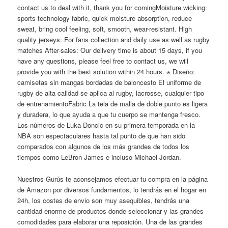
contact us to deal with it, thank you for comingMoisture wicking:
sports technology fabric, quick moisture absorption, reduce
sweat, bring cool feeling, soft, smooth, wear-resistant. High
quality jerseys: For fans collection and daily use as well as rugby
matches After-sales: Our delivery time is about 15 days, if you
have any questions, please feel free to contact us, we will
provide you with the best solution within 24 hours. ※ Diseño:
camisetas sin mangas bordadas de baloncesto El uniforme de
rugby de alta calidad se aplica al rugby, lacrosse, cualquier tipo
de entrenamientoFabric La tela de malla de doble punto es ligera
y duradera, lo que ayuda a que tu cuerpo se mantenga fresco.
Los números de Luka Doncic en su primera temporada en la
NBA son espectaculares hasta tal punto de que han sido
comparados con algunos de los más grandes de todos los
tiempos como LeBron James e incluso Michael Jordan.
Nuestros Gurús te aconsejamos efectuar tu compra en la página
de Amazon por diversos fundamentos, lo tendrás en el hogar en
24h, los costes de envio son muy asequibles, tendrás una
cantidad enorme de productos donde seleccionar y las grandes
comodidades para elaborar una reposición. Una de las grandes