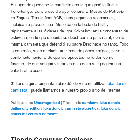
En lugar de quedarse la camiseta con la que ganó la final al
Fenerbahçe, Doncic decidió ayer donarla al Museo de Petrovic
en Zagreb. Tras la final ACB, unas pequeñas vacaciones,
incluida su presencia en Menorca en la boda de Llull y
rápidamente a las órdenes de Igor Kokoskov en la concentración
eslovena, en lo que suponía su debut con su país natal, con la
misma camiseta que defendió su padre Dino hace no tanto. Todo
lo contrario, sacó a relucir su mirada de pocos amigos, harto el
combinado nacional de que las apuestas no lo den como
favorito, de que vengan visitantes a su casa y le peguen una
patada al felpudo.
Si tiene alguna pregunta sobre dónde y cómo utilizar
luka doncic
camiseta
, puede llamarnos a nuestro propio sitio de Internet.
Publicado en
Uncategorized
|
Etiquetado
camiseta luka doncic
dallas city edition
,
luka doncic camiseta autentica
,
luka doncic
dallas mavericks camiseta
Tienda Comprar Camiseta