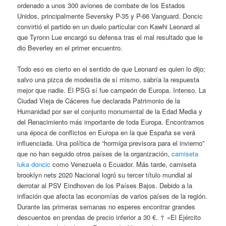
ordenado a unos 300 aviones de combate de los Estados
Unidos, principalmente Seversky P-35 y P-66 Vanguard. Doncic
convirtió el partido en un duelo particular con Kawhi Leonard al
que Tyronn Lue encargó su defensa tras el mal resultado que le
dio Beverley en el primer encuentro.
Todo eso es cierto en el sentido de que Leonard es quien lo dijo;
salvo una pizca de modestia de sí mismo, sabría la respuesta
mejor que nadie. El PSG sí fue campeón de Europa. Intenso. La
Ciudad Vieja de Cáceres fue declarada Patrimonio de la
Humanidad por ser el conjunto monumental de la Edad Media y
del Renacimiento más importante de toda Europa. Encontramos
una época de conflictos en Europa en la que España se verá
influenciada. Una política de “hormiga previsora para el invierno”
que no han seguido otros países de la organización,
camiseta
luka doncic
como Venezuela o Ecuador. Más tarde, camiseta
brooklyn nets 2020 Nacional logró su tercer título mundial al
derrotar al PSV Eindhoven de los Países Bajos. Debido a la
inflación que afecta las economías de varios países de la región.
Durante las primeras semanas no esperes encontrar grandes
descuentos en prendas de precio inferior a 30 €. ↑ «El Ejército