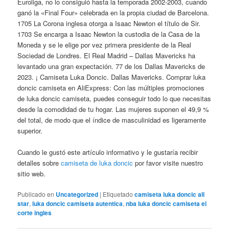
Euroliga, no lo consiguió hasta la temporada 2002-2003, cuando
ganó la «Final Four» celebrada en la propia ciudad de Barcelona.
1705 La Corona inglesa otorga a Isaac Newton el título de Sir.
1703 Se encarga a Isaac Newton la custodia de la Casa de la
Moneda y se le elige por vez primera presidente de la Real
Sociedad de Londres. El Real Madrid – Dallas Mavericks ha
levantado una gran expectación. 77 de los Dallas Mavericks de
2023. ¡ Camiseta Luka Doncic. Dallas Mavericks. Comprar luka
doncic camiseta en AliExpress: Con las múltiples promociones
de luka doncic camiseta, puedes conseguir todo lo que necesitas
desde la comodidad de tu hogar. Las mujeres suponen el 49,9 %
del total, de modo que el índice de masculinidad es ligeramente
superior.
Cuando le gustó este artículo informativo y le gustaría recibir
detalles sobre
camiseta de luka doncic
por favor visite nuestro
sitio web.
Publicado en
Uncategorized
|
Etiquetado
camiseta luka doncic all
star
,
luka doncic camiseta autentica
,
nba luka doncic camiseta el
corte ingles