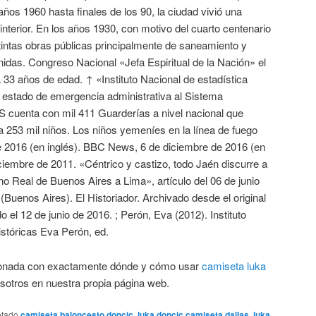
 años 1960 hasta finales de los 90, la ciudad vivió una
nterior. En los años 1930, con motivo del cuarto centenario
tintas obras públicas principalmente de saneamiento y
idas. Congreso Nacional «Jefa Espiritual de la Nación» el
33 años de edad. ↑ «Instituto Nacional de estadística
estado de emergencia administrativa al Sistema
S cuenta con mil 411 Guarderías a nivel nacional que
a 253 mil niños. Los niños yemeníes en la línea de fuego
e 2016 (en inglés). BBC News, 6 de diciembre de 2016 (en
iciembre de 2011. «Céntrico y castizo, todo Jaén discurre a
ino Real de Buenos Aires a Lima», artículo del 06 de junio
(Buenos Aires). El Historiador. Archivado desde el original
o el 12 de junio de 2016. ; Perón, Eva (2012). Instituto
istóricas Eva Perón, ed.
acionada con exactamente dónde y cómo usar
camiseta luka
sotros en nuestra propia página web.
etado
camiseta baloncesto doncic
,
luka doncic camiseta dallas
,
luka