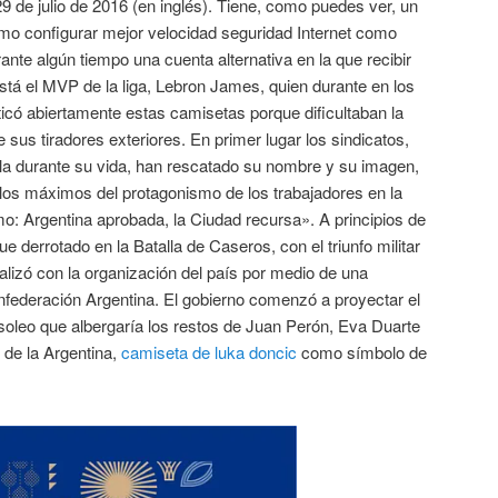
 de julio de 2016 (en inglés). Tiene, como puedes ver, un
Cómo configurar mejor velocidad seguridad Internet como
ante algún tiempo una cuenta alternativa en la que recibir
está el MVP de la liga, Lebron James, quien durante en los
iticó abiertamente estas camisetas porque dificultaban la
sus tiradores exteriores. En primer lugar los sindicatos,
la durante su vida, han rescatado su nombre y su imagen,
los máximos del protagonismo de los trabajadores en la
smo: Argentina aprobada, la Ciudad recursa». A principios de
 derrotado en la Batalla de Caseros, con el triunfo militar
alizó con la organización del país por medio de una
onfederación Argentina. El gobierno comenzó a proyectar el
usoleo que albergaría los restos de Juan Perón, Eva Duarte
 de la Argentina,
camiseta de luka doncic
como símbolo de