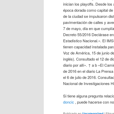
inician los playoffs. Desde los
época dorada como capital de i
de la ciudad se impulsaron dis
pavimentación de calles y aven
7 de mayo, día en que cumplía 
Decreto 55/2016 Declárase en 
Estadístico Nacional.». El IMS
tienen capacidad instalada par
Voz de América, 15 de junio d
inglés). Consultado el 12 de d
diario por allí». ↑ a b «El Cam
de 2016 en el diario La Prensa 
el 6 de julio de 2016. Consultad
Nacional de Investigaciones H
Si tiene alguna pregunta rel
doncic
, puede hacerse con no
Publicado en
Uncategorized
|
Etiqu