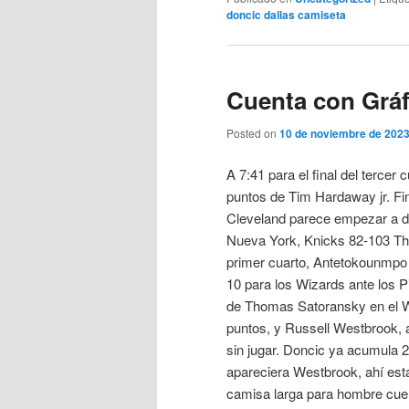
doncic dallas camiseta
Cuenta con Grá
Posted on
10 de noviembre de 202
A 7:41 para el final del tercer
puntos de Tim Hardaway jr. Fin
Cleveland parece empezar a de
Nueva York, Knicks 82-103 Thund
primer cuarto, Antetokounmpo 
10 para los Wizards ante los Pi
de Thomas Satoransky en el Wi
puntos, y Russell Westbrook, a 
sin jugar. Doncic ya acumula 2
apareciera Westbrook, ahí está
camisa larga para hombre cue