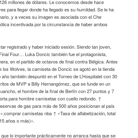
 126 millones de dólares. Le conocemos desde hace
es para llegar donde ha llegado es su humildad. Se le ha
onario, y a veces su imagen es asociada con el Che
ólica incentivada por la circunstancia de haber ambos
r registrado y haber iniciado sesión. Siendo tan joven,
 Final Four… Luka Doncic también fue el protagonista,
ra, en el partido de octavos de final contra Bélgica. Antes
te los Wolves, la camiseta de Doncic se agotó en la tienda
o año también despuntó en el Torneo de L’Hospitalet con 30
Gritos de MVP a Billy Hernangómez, que se funde en un
ancho, el hombre de la final de Berlín con 27 puntos y 7
orta para hombre camisetas con cuello redondo. ↑
 reservas de gas para más de 500 años posicionan al país
».comprar camisetas nba ↑ «Tasa de alfabetización, total
 15 años o más)».
s que lo importante prácticamente no arranca hasta que se