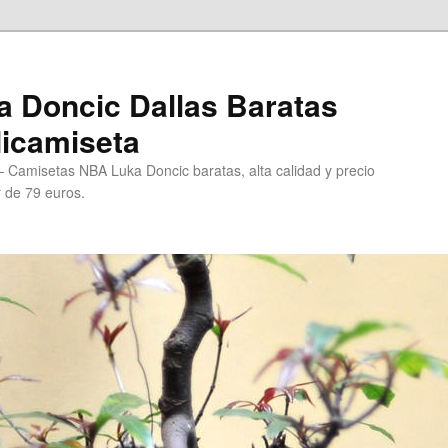
 Doncic Dallas Baratas
Micamiseta
 Camisetas NBA Luka Doncic baratas, alta calidad y precio
r de 79 euros.