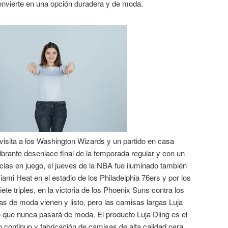
 convierte en una opción duradera y de moda.
visita a los Washington Wizards y un partido en casa
brante desenlace final de la temporada regular y con un
icias en juego, el jueves de la NBA fue iluminado también
iami Heat en el estadio de los Philadelphia 76ers y por los
ete triples, en la victoria de los Phoenix Suns contra los
s de moda vienen y listo, pero las camisas largas Luja
o que nunca pasará de moda. El producto Luja Dling es el
o continuo y fabricación de camisas de alta calidad para