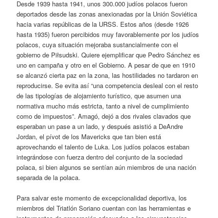
Desde 1939 hasta 1941, unos 300.000 judíos polacos fueron
deportados desde las zonas anexionadas por la Unión Soviética
hacia varias repúblicas de la URSS. Estos años (desde 1926
hasta 1935) fueron percibidos muy favorablemente por los judíos
polacos, cuya situación mejoraba sustancialmente con el
gobierno de Piłsudski. Quiere ejemplificar que Pedro Sánchez es
uno en campaña y otro en el Gobierno. A pesar de que en 1910
se alcanzó cierta paz en la zona, las hostilidades no tardaron en
reproducirse. Se evita así “una competencia desleal con el resto
de las tipologías de alojamiento turístico, que asumen una
normativa mucho más estricta, tanto a nivel de cumplimiento
como de impuestos”. Amagó, dejó a dos rivales clavados que
esperaban un pase a un lado, y después asistió a DeAndre
Jordan, el pívot de los Mavericks que tan bien está
aprovechando el talento de Luka. Los judíos polacos estaban
integrándose con fuerza dentro del conjunto de la sociedad
polaca, si bien algunos se sentían aún miembros de una nación
separada de la polaca.
Para salvar este momento de excepcionalidad deportiva, los
miembros del Triatlón Soriano cuentan con las herramientas e