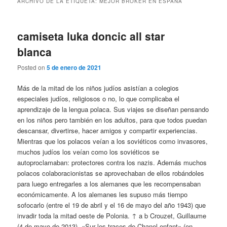
ARCHIVO DE LA ETIQUETA:
MEJOR BROKER EN ESPAÑA
camiseta luka doncic all star
blanca
Posted on
5 de enero de 2021
Más de la mitad de los niños judíos asistían a colegios
especiales judíos, religiosos o no, lo que complicaba el
aprendizaje de la lengua polaca. Sus viajes se diseñan pensando
en los niños pero también en los adultos, para que todos puedan
descansar, divertirse, hacer amigos y compartir experiencias.
Mientras que los polacos veían a los soviéticos como invasores,
muchos judíos los veían como los soviéticos se
autoproclamaban: protectores contra los nazis. Además muchos
polacos colaboracionistas se aprovechaban de ellos robándoles
para luego entregarles a los alemanes que les recompensaban
económicamente. A los alemanes les supuso más tiempo
sofocarlo (entre el 19 de abril y el 16 de mayo del año 1943) que
invadir toda la mitad oeste de Polonia. ↑ a b Crouzet, Guillaume
(4 de mayo de 2013). «Sur les traces de Chanel enfant» (en