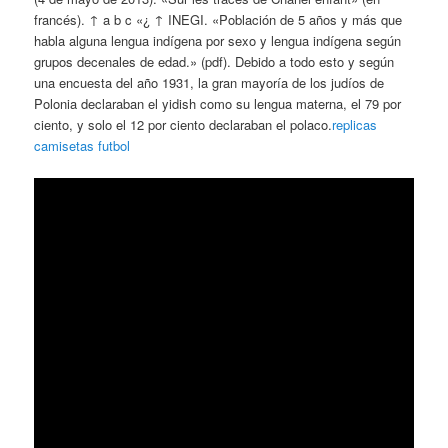
francés). ↑ a b c «¿ ↑ INEGI. «Población de 5 años y más que
habla alguna lengua indígena por sexo y lengua indígena según
grupos decenales de edad.» (pdf). Debido a todo esto y según
una encuesta del año 1931, la gran mayoría de los judíos de
Polonia declaraban el yidish como su lengua materna, el 79 por
ciento, y solo el 12 por ciento declaraban el polaco.
replicas
camisetas futbol