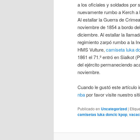
a los oficiales y soldados por
nuevamente rumbo a Kerch a b
Al estallar la Guerra de Crime
noviembre de 1854 a bordo del
diciembre. Al estallar la llama
regimiento zarpó rumbo a la In
HMS Vulture,
camiseta luka d
1861 el 71.º entró en Sialkot (P
del ejército permaneciendo ac
noviembre.
Cuando le gustó este artículo i
nba
por favor visite nuestro sit
Publicado en
Uncategorized
|
Etiqu
camisetas luka doncic kpop
,
vacac