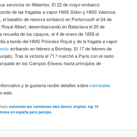
 sus servicios en Waterloo. El 22 de mayo embarcó
ordo de las fragatas a vapor HMS Sidon y HMS Valorous.
a, el batallón de reserva embarcó en Portsmouth el 24 de
 Royal Albert, desembarcando en Balaclava el 20 de
da revuelta de los cipayos, el 4 de enero de 1858 el
dia a bordo del HMS Princess Royal y de la fragata a vapor
oncic
arribando en febrero a Bombay. El 17 de febrero de
unjab). Tras la victoria el 71.º marchó a París con el resto
ampado en los Campos Elíseos hasta principios de
nformativo y le gustaría recibir detalles sobre
camisetas
io web.
etado
son/están las camisetas luka doncic original
,
top 10
iones en españa para parejas