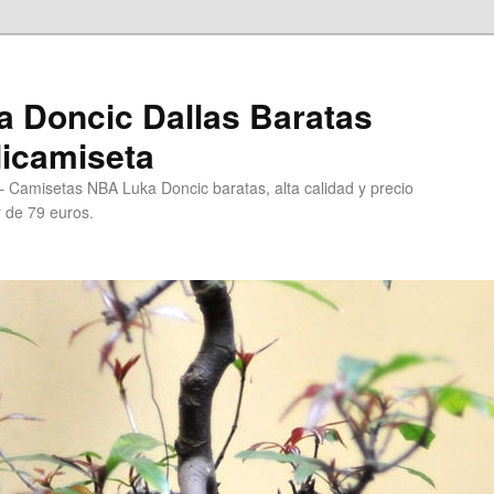
 Doncic Dallas Baratas
Micamiseta
 Camisetas NBA Luka Doncic baratas, alta calidad y precio
r de 79 euros.