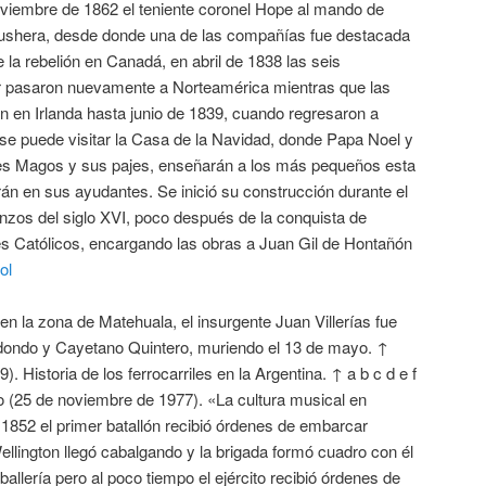
iembre de 1862 el teniente coronel Hope al mando de
shera, desde donde una de las compañías fue destacada
e la rebelión en Canadá, en abril de 1838 las seis
or pasaron nuevamente a Norteamérica mientras que las
n en Irlanda hasta junio de 1839, cuando regresaron a
én se puede visitar la Casa de la Navidad, donde Papa Noel y
eyes Magos y sus pajes, enseñarán a los más pequeños esta
rán en sus ayudantes. Se inició su construcción durante el
nzos del siglo XVI, poco después de la conquista de
s Católicos, encargando las obras a Juan Gil de Hontañón
ol
n la zona de Matehuala, el insurgente Juan Villerías fue
dondo y Cayetano Quintero, muriendo el 13 de mayo. ↑
 Historia de los ferrocarriles en la Argentina. ↑ a b c d e f
o (25 de noviembre de 1977). «La cultura musical en
 1852 el primer batallón recibió órdenes de embarcar
llington llegó cabalgando y la brigada formó cuadro con él
aballería pero al poco tiempo el ejército recibió órdenes de