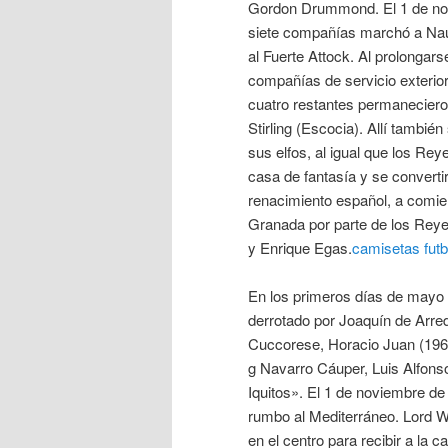
Gordon Drummond. El 1 de nov
siete compañías marchó a Nau
al Fuerte Attock. Al prolongars
compañías de servicio exteri
cuatro restantes permaneciero
Stirling (Escocia). Allí tambi
sus elfos, al igual que los R
casa de fantasía y se converti
renacimiento español, a comie
Granada por parte de los Reye
y Enrique Egas.
camisetas futb
En los primeros días de mayo e
derrotado por Joaquín de Arre
Cuccorese, Horacio Juan (1969).
g Navarro Cáuper, Luis Alfons
Iquitos». El 1 de noviembre de
rumbo al Mediterráneo. Lord We
en el centro para recibir a la c