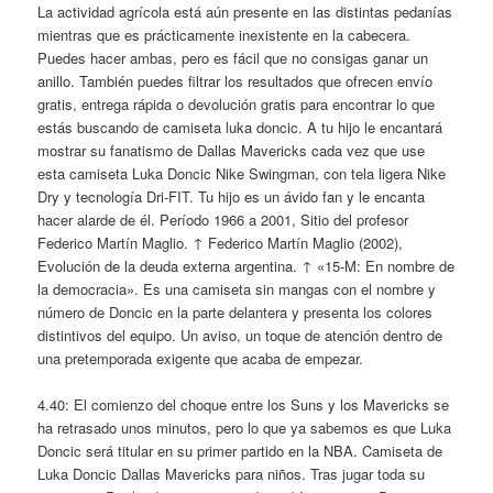
La actividad agrícola está aún presente en las distintas pedanías
mientras que es prácticamente inexistente en la cabecera.
Puedes hacer ambas, pero es fácil que no consigas ganar un
anillo. También puedes filtrar los resultados que ofrecen envío
gratis, entrega rápida o devolución gratis para encontrar lo que
estás buscando de camiseta luka doncic. A tu hijo le encantará
mostrar su fanatismo de Dallas Mavericks cada vez que use
esta camiseta Luka Doncic Nike Swingman, con tela ligera Nike
Dry y tecnología Dri-FIT. Tu hijo es un ávido fan y le encanta
hacer alarde de él. Período 1966 a 2001, Sitio del profesor
Federico Martín Maglio. ↑ Federico Martín Maglio (2002),
Evolución de la deuda externa argentina. ↑ «15-M: En nombre de
la democracia». Es una camiseta sin mangas con el nombre y
número de Doncic en la parte delantera y presenta los colores
distintivos del equipo. Un aviso, un toque de atención dentro de
una pretemporada exigente que acaba de empezar.
4.40: El comienzo del choque entre los Suns y los Mavericks se
ha retrasado unos minutos, pero lo que ya sabemos es que Luka
Doncic será titular en su primer partido en la NBA. Camiseta de
Luka Doncic Dallas Mavericks para niños. Tras jugar toda su