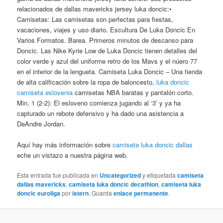
relacionados de dallas mavericks jersey luka doncic:•
Camisetas: Las camisetas son perfectas para fiestas,
vacaciones, viajes y uso diario. Escultura De Luka Doncic En
Varios Formatos. Barea. Primeros minutos de descanso para
Doncic. Las Nike Kyrie Low de Luka Doncic tienen detalles del
color verde y azul del uniforme retro de los Mavs y el núero 77
en el interior de la lengueta. Camiseta Luka Doncic – Una tienda
de alta calificación sobre la ropa de baloncesto,
luka doncic
camiseta eslovenia
camisetas NBA baratas y pantalón corto.
Min. 1 (2-2): El esloveno comienza jugando al ‘3’ y ya ha
capturado un rebote defensivo y ha dado una asistencia a
DeAndre Jordan.
Aquí hay más información sobre
camiseta luka doncic dallas
eche un vistazo a nuestra página web.
Esta entrada fue publicada en
Uncategorized
y etiquetada
camiseta
dallas mavericks
,
camiseta luka doncic decathlon
,
camiseta luka
doncic euroliga
por
istern
. Guarda
enlace permanente
.