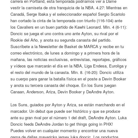
carrera en Portland, esta temporada podríamos ver a Dame
vestir la camiseta de otra franquicia de la NBA. 4.27: Mientras en
Canadá, Serge Ibaka y el seleccionador español Sergio Scariolo
han cortado la cinta de la temporada con triunfo (116-104) ante
los Cavaliers en un buen partido de Kawhi Leonard. Min. 4 (6-11):
Doncic se juega el uno contra uno ante Ayton, su rival por el
Rookie del Año, y anota su segunda canasta del partido.
Suscríbete a la Newsletter de Basket de MARCA y recibe en tu
correo electrónico, de lunes a domingo y a primera hora de la
mañana, las noticias exclusivas, entrevistas, reportajes, gráficos
y vídeos que marcarán el día en la NBA, Liga Endesa, Euroliga y
el resto del mundo de la canasta. Min. 8. (16-20): Doncic utiliza
su cuerpo para ganar la batalla física en el poste a Devin Booker
y anota su tercera canasta del choque. En los Suns juegan
Canaan, Anderson, Ariza, Devin Booker y DeAndre Ayton.
Los Suns, guiados por Ayton y Ariza, se están marchando en el
marcador. Un debut que puede ser histórico y que se produce
ante su gran rival por el número 1 del draft, DeAndre Ayton. Luka
Doncic feeds DeAndre Jordan to get things going in PHX!
Puedes volver en cualquier momento y encontrar una nueva
gama de dallas mavericks jersey luka doncic. Los productos