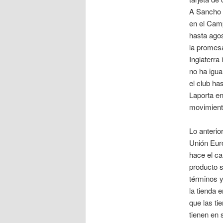
A Sancho 
en el Cam
hasta agos
la promesa
Inglaterra
no ha igua
el club ha
Laporta e
movimient
Lo anterio
Unión Euro
hace el ca
producto s
términos y
la tienda 
que las ti
tienen en 