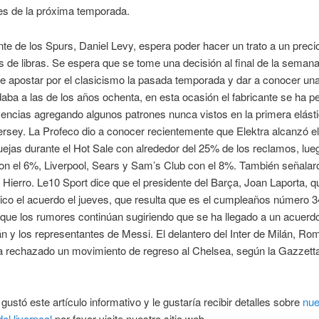
es de la próxima temporada.
nte de los Spurs, Daniel Levy, espera poder hacer un trato a un precio 
s de libras. Se espera que se tome una decisión al final de la semana
e apostar por el clasicismo la pasada temporada y dar a conocer un
aba a las de los años ochenta, en esta ocasión el fabricante se ha p
cencias agregando algunos patrones nunca vistos en la primera elásti
rsey. La Profeco dio a conocer recientemente que Elektra alcanzó el
uejas durante el Hot Sale con alrededor del 25% de los reclamos, lue
on el 6%, Liverpool, Sears y Sam’s Club con el 8%. También señalar
 Hierro. Le10 Sport dice que el presidente del Barça, Joan Laporta, q
ico el acuerdo el jueves, que resulta que es el cumpleaños número 3
que los rumores continúan sugiriendo que se ha llegado a un acuerdo
án y los representantes de Messi. El delantero del Inter de Milán, Ro
a rechazado un movimiento de regreso al Chelsea, según la Gazzetta
gustó este artículo informativo y le gustaría recibir detalles sobre
nu
el liverpool
por favor visite nuestro sitio web.