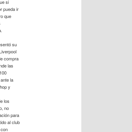
ue si
r pueda ir
ro que
s
a.
esentó su
Liverpool
 de compra
ende las
 100
ante la
Shop y
e los
o, no
ación para
ido al club
 con