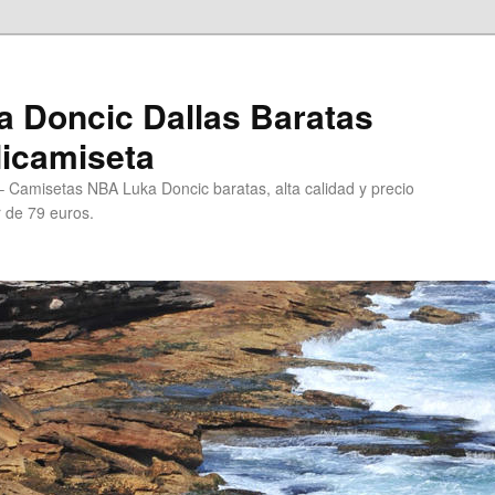
 Doncic Dallas Baratas
Micamiseta
 Camisetas NBA Luka Doncic baratas, alta calidad y precio
r de 79 euros.