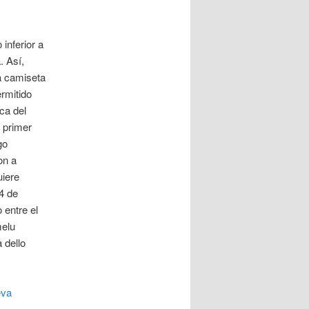
inferior a
. Así,
a camiseta
ermitido
ca del
 primer
go
on a
uiere
4 de
 entre el
melu
 dello
eva