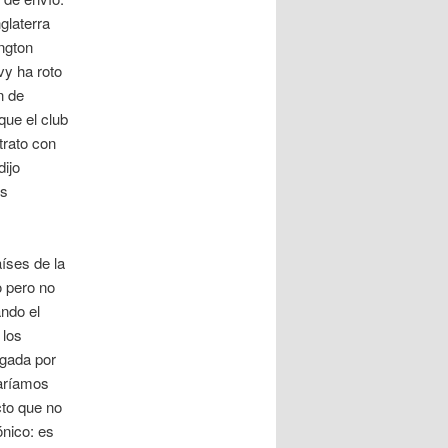
glaterra
ngton
vy ha roto
n de
que el club
trato con
dijo
os
íses de la
o pero no
ando el
 los
egada por
taríamos
cto que no
ónico: es