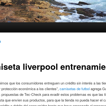
1
iseta liverpool entrenami
imos que los consumidores entreguen un crédito sin interés a las tie
protección económica a los clientes”,
camisetas de futbol
agrega Ga
s propuestas de Tec-Check para evadir estos problemas es que las t
ta que envíen sus productos, para que la tienda no pueda hacer el ca
 crédito o debito del consumidor hasta que haya empezado el proceso