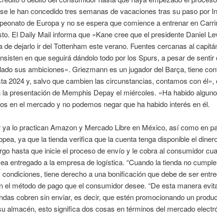
se le han concedido tres semanas de vacaciones tras su paso por In
peonato de Europa y no se espera que comience a entrenar en Carri
to. El Daily Mail informa que «Kane cree que el presidente Daniel Le
 de dejarlo ir del Tottenham este verano. Fuentes cercanas al capitá
 insisten en que seguirá dándolo todo por los Spurs, a pesar de sentir 
lado sus ambiciones». Griezmann es un jugador del Barça, tiene con
sta 2024 y, salvo que cambien las circunstancias, contamos con él», 
n la presentación de Memphis Depay el miércoles. «Ha habido algun
os en el mercado y no podemos negar que ha habido interés en él.
r ya lo practican Amazon y Mercado Libre en México, así como en pa
pea, ya que la tienda verifica que la cuenta tenga disponible el diner
rgo hasta que inicie el proceso de envío y le cobra al consumidor cu
ea entregado a la empresa de logística. “Cuando la tienda no cumple
 condiciones, tiene derecho a una bonificación que debe de ser entr
en el método de pago que el consumidor desee. “De esta manera evi
endas cobren sin enviar, es decir, que estén promocionando un produ
su almacén, esto significa dos cosas en términos del mercado electr