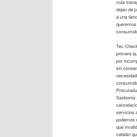
más trans
dejan de p
a una tie
queremos 
consumidor
Tec-Check
primera qu
por incump
sin consen
necesidad
consumidor
Procuradur
Sanborns p
cancelacio
servicios 
podemos re
que invali
catalán qu