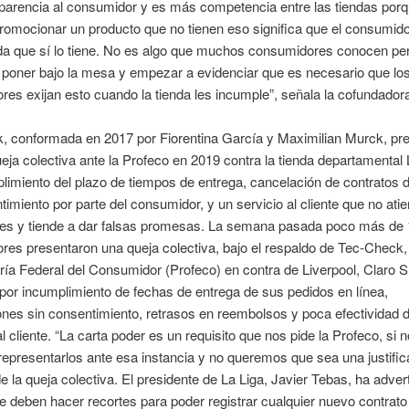
parencia al consumidor y es más competencia entre las tiendas porq
romocionar un producto que no tienen eso significa que el consumido
nda que sí lo tiene. No es algo que muchos consumidores conocen pe
poner bajo la mesa y empezar a evidenciar que es necesario que lo
es exijan esto cuando la tienda les incumple”, señala la cofundador
, conformada en 2017 por Fiorentina García y Maximilian Murck, pr
eja colectiva ante la Profeco en 2019 contra la tienda departamental 
limiento del plazo de tiempos de entrega, cancelación de contratos
timiento por parte del consumidor, y un servicio al cliente que no ati
es y tiende a dar falsas promesas. La semana pasada poco más de
es presentaron una queja colectiva, bajo el respaldo de Tec-Check, 
ía Federal del Consumidor (Profeco) en contra de Liverpool, Claro 
or incumplimiento de fechas de entrega de sus pedidos en línea,
nes sin consentimiento, retrasos en reembolsos y poca efectividad d
al cliente. “La carta poder es un requisito que nos pide la Profeco, si n
presentarlos ante esa instancia y no queremos que sea una justific
de la queja colectiva. El presidente de La Liga, Javier Tebas, ha advert
e deben hacer recortes para poder registrar cualquier nuevo contrato