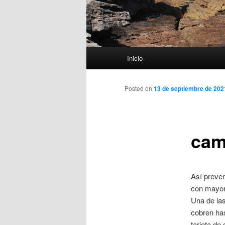
Menú
Inicio
principal
Posted on
13 de septiembre de 202
cam
Así preven
con mayor 
Una de la
cobren has
tarjeta de