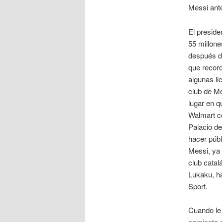
Messi ant
El preside
55 millone
después d
que record
algunas li
club de Me
lugar en q
Walmart c
Palacio de
hacer públ
Messi, ya 
club catal
Lukaku, h
Sport.
Cuando le 
camiseta d